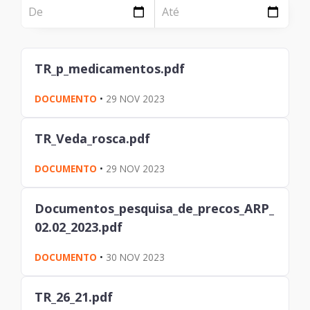
NOTÍCIA
Página
Institucional
Notícia
TR_p_medicamentos.pdf
Tecnologia
DOCUMENTO
•
29 NOV 2023
Clientes e Produtos
Gestão de Tecnologia
TR_Veda_rosca.pdf
PÁGINA
DOCUMENTO
•
29 NOV 2023
Case
Documentos_pesquisa_de_precos_ARP_
Solução
02.02_2023.pdf
Reconhecimento
DOCUMENTO
•
30 NOV 2023
TR_26_21.pdf