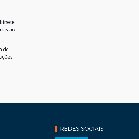
abinete
adas ao
a de
luções
REDES SOCIAIS