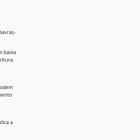
lavras-
m baixa
itura.
 podem
imento
lica a