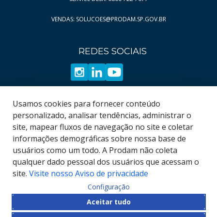
VENDAS: SOLUCOES@PRODAM.SP.GOV.BR
REDES SOCIAIS
Usamos cookies para fornecer conteúdo
personalizado, analisar tendências, administrar o
site, mapear fluxos de navegação no site e coletar
informações demográficas sobre nossa base de
usuários como um todo. A Prodam não coleta
qualquer dado pessoal dos usuários que acessam o
site.
Visite nosso Aviso de privacidade
Configuração
© COPYRIGHT
2026
, Empresa de Tecnologia da
Aceitar tudo
Informação e Comunicação do Município de São