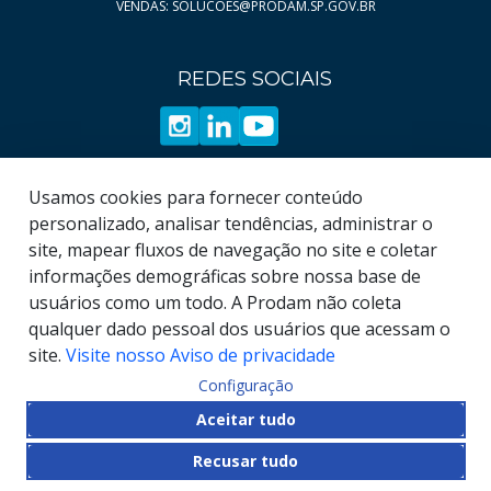
VENDAS: SOLUCOES@PRODAM.SP.GOV.BR
REDES SOCIAIS
Usamos cookies para fornecer conteúdo
personalizado, analisar tendências, administrar o
site, mapear fluxos de navegação no site e coletar
informações demográficas sobre nossa base de
usuários como um todo. A Prodam não coleta
qualquer dado pessoal dos usuários que acessam o
site.
Visite nosso Aviso de privacidade
Configuração
© COPYRIGHT
2026
, Empresa de Tecnologia da
Aceitar tudo
Informação e Comunicação do Município de São
Recusar tudo
Paulo