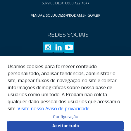
SERVICE DESK: 0800 722 7677
VENDAS: SOLUCOES@PRODAM.SP.GOV.BR
REDES SOCIAIS
Usamos cookies para fornecer conteúdo
personalizado, analisar tendências, administrar o
site, mapear fluxos de navegação no site e coletar
informações demográficas sobre nossa base de
usuários como um todo. A Prodam não coleta
qualquer dado pessoal dos usuários que acessam o
site.
Visite nosso Aviso de privacidade
Configuração
© COPYRIGHT
2026
, Empresa de Tecnologia da
Aceitar tudo