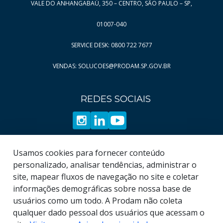
VALE DO ANHANGABAÚ, 350 – CENTRO, SÃO PAULO – SP,
01007-040
SERVICE DESK: 0800 722 7677
VENDAS: SOLUCOES@PRODAM.SP.GOV.BR
REDES SOCIAIS
Usamos cookies para fornecer conteúdo
personalizado, analisar tendências, administrar o
site, mapear fluxos de navegação no site e coletar
informações demográficas sobre nossa base de
usuários como um todo. A Prodam não coleta
qualquer dado pessoal dos usuários que acessam o