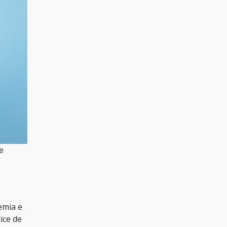
e
emia e
ice de