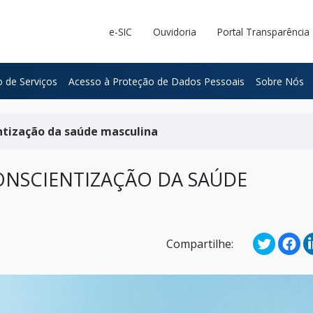
e-SIC
Ouvidoria
Portal Transparência
 de Serviços
Acesso à Proteção de Dados Pessoais
Sobre Nós
ntização da saúde masculina
NSCIENTIZAÇÃO DA SAÚDE
Compartilhe: