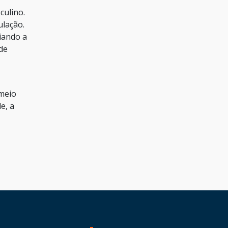
culino.
ulação.
iando a
 de
meio
e, a