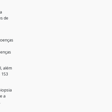
da
es de
doenças
oenças
l, além
e 153
biopsia
e a
,