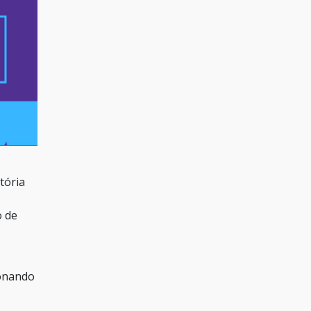
tória
o de
ionando