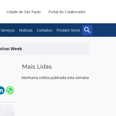
Cidade de São Paulo
Portal do Colaborador
search
Serviços
Notícias
Contatos
Prodam Store
Buscar
Fechar
vation Week
Mais Lidas
Nenhuma notícia publicada esta semana