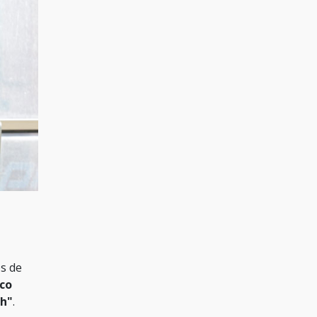
s de
co
ch"
.