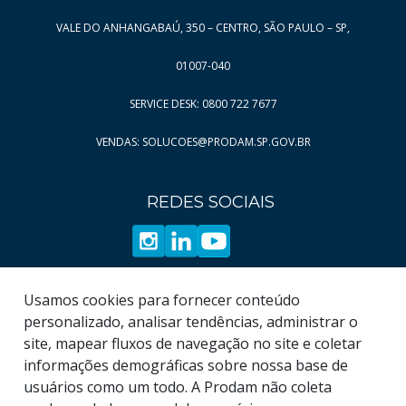
VALE DO ANHANGABAÚ, 350 – CENTRO, SÃO PAULO – SP,
01007-040
SERVICE DESK: 0800 722 7677
VENDAS: SOLUCOES@PRODAM.SP.GOV.BR
REDES SOCIAIS
Usamos cookies para fornecer conteúdo
personalizado, analisar tendências, administrar o
site, mapear fluxos de navegação no site e coletar
informações demográficas sobre nossa base de
usuários como um todo. A Prodam não coleta