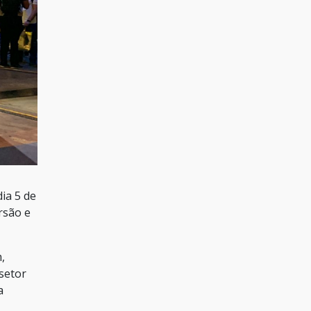
ia 5 de
rsão e
,
 setor
a