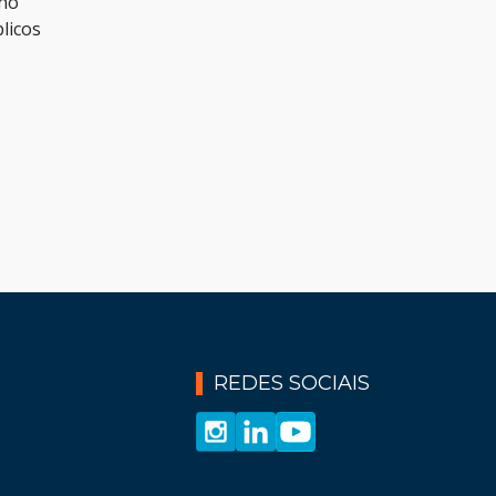
 no
licos
REDES SOCIAIS