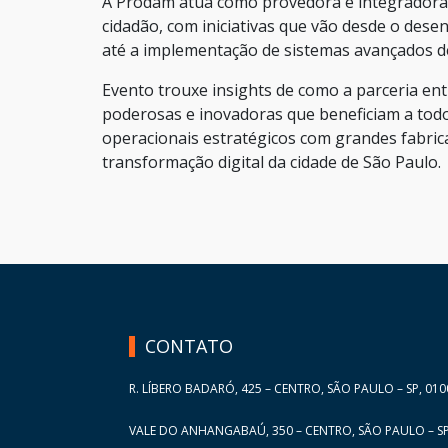
A Prodam atua como provedora e integradora 
cidadão, com iniciativas que vão desde o dese
até a implementação de sistemas avançados de
Evento trouxe insights de como a parceria en
poderosas e inovadoras que beneficiam a tod
operacionais estratégicos com grandes fabric
transformação digital da cidade de São Paulo.
HAND TALK
CONTATO
R. LÍBERO BADARÓ, 425 – CENTRO, SÃO PAULO – SP, 010
VALE DO ANHANGABAÚ, 350 – CENTRO, SÃO PAULO – SP