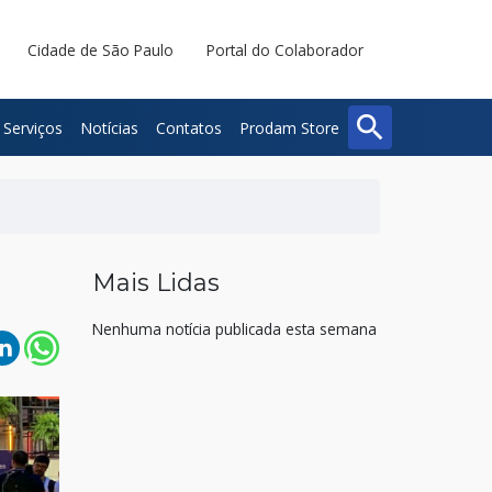
Cidade de São Paulo
Portal do Colaborador
search
Serviços
Notícias
Contatos
Prodam Store
Buscar
Fechar
Mais Lidas
Nenhuma notícia publicada esta semana