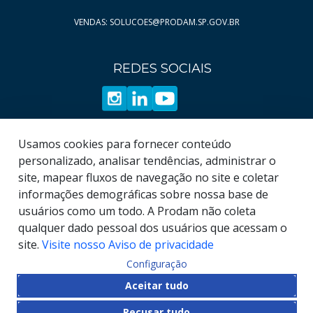
VENDAS: SOLUCOES@PRODAM.SP.GOV.BR
REDES SOCIAIS
Usamos cookies para fornecer conteúdo
personalizado, analisar tendências, administrar o
site, mapear fluxos de navegação no site e coletar
informações demográficas sobre nossa base de
usuários como um todo. A Prodam não coleta
qualquer dado pessoal dos usuários que acessam o
site.
Visite nosso Aviso de privacidade
Configuração
© COPYRIGHT
2026
, Empresa de Tecnologia da
Aceitar tudo
Informação e Comunicação do Município de São
Recusar tudo