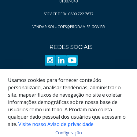
01007-040
SERVICE DESK: 0800 722 7677
VENDAS: SOLUCOES@PRODAM.SP.GOV.BR
REDES SOCIAIS
Usamos cookies para fornecer conteúdo
personalizado, analisar tendências, administrar o
site, mapear fluxos de navegação no site e coletar
informações demográficas sobre nossa base de
usuários como um todo. A Prodam não coleta
qualquer dado pessoal dos usuários que acessam o
site.
Visite nosso Aviso de privacidade
Configuração