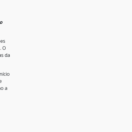
o
ões
. O
as da
nício
e
mo a