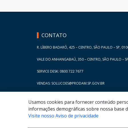
HAND TALK
CONTATO
R. LÍBERO BADARÓ, 425 – CENTRO, SÃO PAULO – SP, 010
VALE DO ANHANGABAÚ, 350 – CENTRO, SÃO PAULO – SP
SERVICE DESK: 0800 722 7677
VENDAS: SOLUCOES@PRODAM.SP.GOV.BR
Usamos cookies para fornecer conteúdo persona
informações demográficas sobre nossa base de
Visite nosso Aviso de privacidade