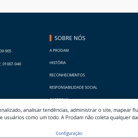
SOBRE NÓS
A PRODAM
09-905
HISTÓRIA
, 01007-040
RECONHECIMENTOS
RESPONSABILIDADE SOCIAL
CARREIRAS
lizado, analisar tendências, administrar o site, mapear flu
 usuários como um todo. A Prodam não coleta qualquer dad
Configuração