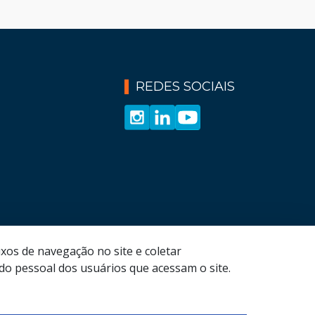
REDES SOCIAIS
xos de navegação no site e coletar
o pessoal dos usuários que acessam o site.