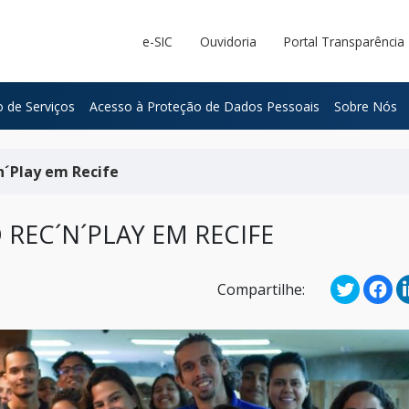
e-SIC
Ouvidoria
Portal Transparência
 de Serviços
Acesso à Proteção de Dados Pessoais
Sobre Nós
n´Play em Recife
REC´N´PLAY EM RECIFE
Compartilhe: