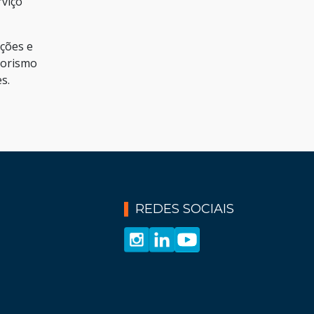
rviço
ições e
dorismo
s.
REDES SOCIAIS