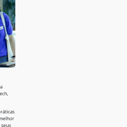
da
ech,
ráticas
 melhor
s seus