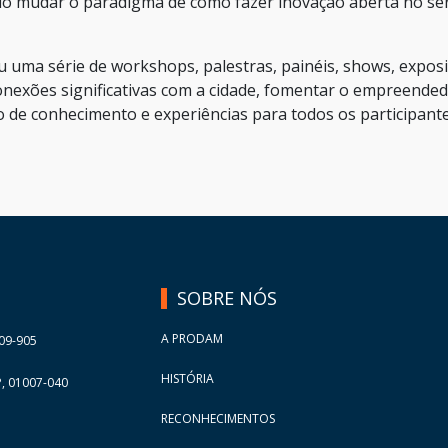
ndo mudar o paradigma de como fazer inovação aberta no se
u uma série de workshops, palestras, painéis, shows, expos
onexões significativas com a cidade, fomentar o empreende
o de conhecimento e experiências para todos os participante
SOBRE NÓS
A PRODAM
09-905
HISTÓRIA
, 01007-040
RECONHECIMENTOS