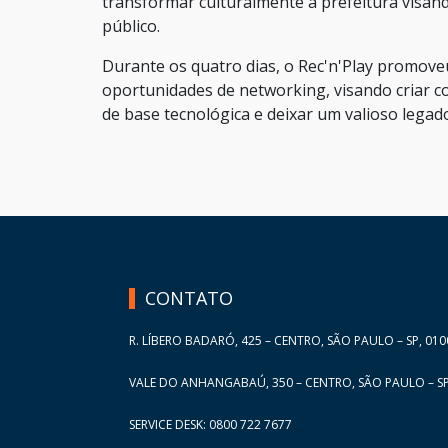
transformar culturalmente a prefeitura visa
público.
Durante os quatro dias, o Rec'n'Play promove
oportunidades de networking, visando criar c
de base tecnológica e deixar um valioso legad
HAND TALK
CONTATO
R. LÍBERO BADARÓ, 425 – CENTRO, SÃO PAULO – SP, 010
VALE DO ANHANGABAÚ, 350 – CENTRO, SÃO PAULO – SP
SERVICE DESK: 0800 722 7677