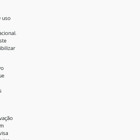
O uso
s
cional.
ste
bilizar
vo
ue
s
ovação
um
visa