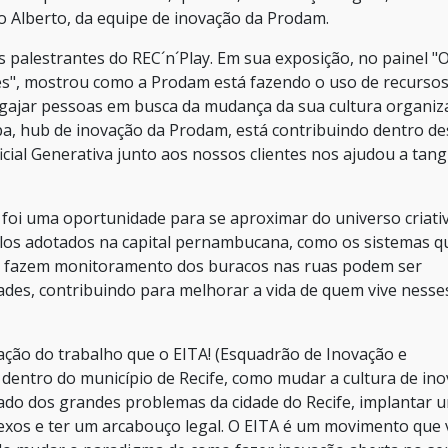
o Alberto, da equipe de inovação da Prodam.
palestrantes do REC´n´Play. Em sua exposição, no painel "
tes", mostrou como a Prodam está fazendo o uso de recurso
gajar pessoas em busca da mudança da sua cultura organiza
a, hub de inovação da Prodam, está contribuindo dentro de
icial Generativa junto aos nossos clientes nos ajudou a tangi
 foi uma oportunidade para se aproximar do universo criati
elos adotados na capital pernambucana, como os sistemas q
ue fazem monitoramento dos buracos nas ruas podem ser
ades, contribuindo para melhorar a vida de quem vive nesse
ação do trabalho que o EITA! (Esquadrão de Inovação e
dentro do município de Recife, como mudar a cultura de in
ado dos grandes problemas da cidade do Recife, implantar 
xos e ter um arcabouço legal. O EITA é um movimento que 