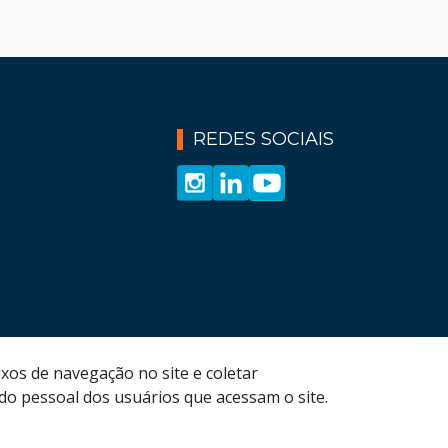
REDES SOCIAIS
xos de navegação no site e coletar
o pessoal dos usuários que acessam o site.