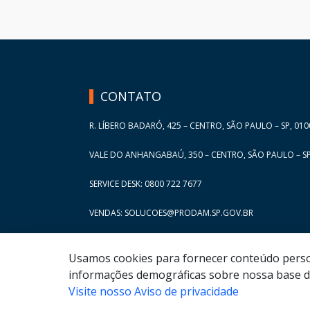
HAND TALK
CONTATO
R. LÍBERO BADARÓ, 425 – CENTRO, SÃO PAULO – SP, 010
VALE DO ANHANGABAÚ, 350 – CENTRO, SÃO PAULO – SP
SERVICE DESK: 0800 722 7677
VENDAS: SOLUCOES@PRODAM.SP.GOV.BR
Usamos cookies para fornecer conteúdo persona
informações demográficas sobre nossa base de
Visite nosso Aviso de privacidade