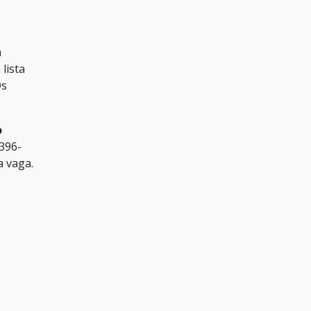
a
a lista
Os
o
3396-
a vaga.