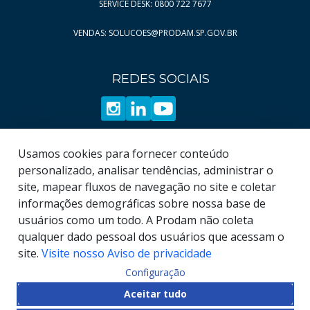
SERVICE DESK: 0800 722 7677
VENDAS: SOLUCOES@PRODAM.SP.GOV.BR
REDES SOCIAIS
Usamos cookies para fornecer conteúdo
personalizado, analisar tendências, administrar o
site, mapear fluxos de navegação no site e coletar
informações demográficas sobre nossa base de
usuários como um todo. A Prodam não coleta
qualquer dado pessoal dos usuários que acessam o
site.
Visite nosso Aviso de privacidade
Configuração
© COPYRIGHT
2026
, Empresa de Tecnologia da
Aceitar tudo