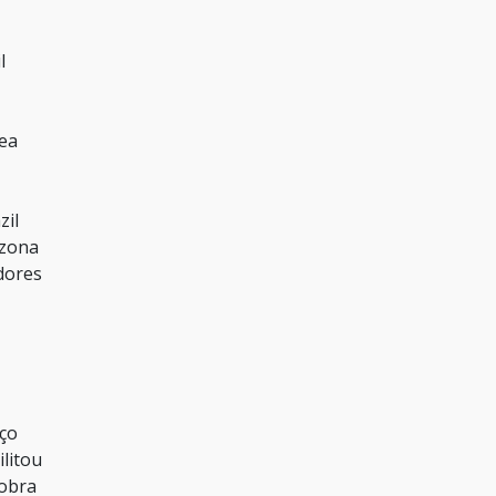
l
ea
zil
 zona
dores
aço
ilitou
 obra