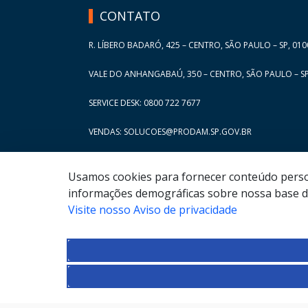
CONTATO
R. LÍBERO BADARÓ, 425 – CENTRO, SÃO PAULO – SP, 010
VALE DO ANHANGABAÚ, 350 – CENTRO, SÃO PAULO – SP
SERVICE DESK: 0800 722 7677
VENDAS: SOLUCOES@PRODAM.SP.GOV.BR
Usamos cookies para fornecer conteúdo persona
informações demográficas sobre nossa base de
Visite nosso Aviso de privacidade
© COPYRIGHT
2026
,