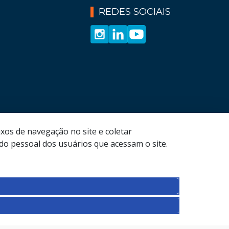
REDES SOCIAIS
xos de navegação no site e coletar
o pessoal dos usuários que acessam o site.
nicípio de São Paulo