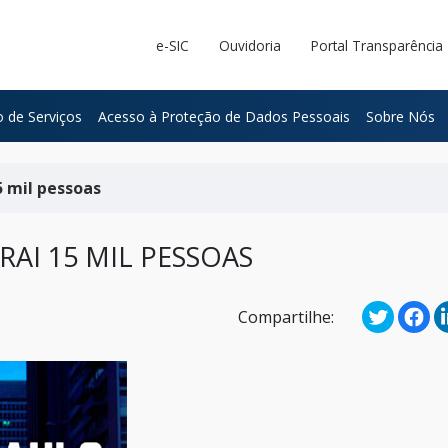
e-SIC
Ouvidoria
Portal Transparência
 de Serviços
Acesso à Proteção de Dados Pessoais
Sobre Nós
5 mil pessoas
AI 15 MIL PESSOAS
Compartilhe: