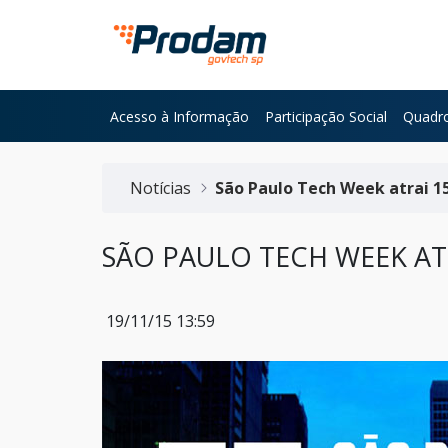
Pular para o Conteúdo principal
Acesso à Informação
Participação Social
Quadro
Início do conteúdo
Notícias
São Paulo Tech Week atrai 1
SÃO PAULO TECH WEEK ATR
19/11/15 13:59