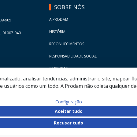
SOBRE NÓS
A PRODAM
09-905
HISTÓRIA
, 01007-040
RECONHECIMENTOS
RESPONSABILIDADE SOCIAL
CARREIRAS
lizado, analisar tendências, administrar o site, mapear flu
 usuários como um todo. A Prodam não coleta qualquer dad
Configuração
Aceitar tudo
Recusar tudo
 Empresa de Tecnologia da Informação e Comunicação do Mu