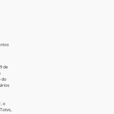
ontos
 9 de
a
o do
ários
, o
Totvs,