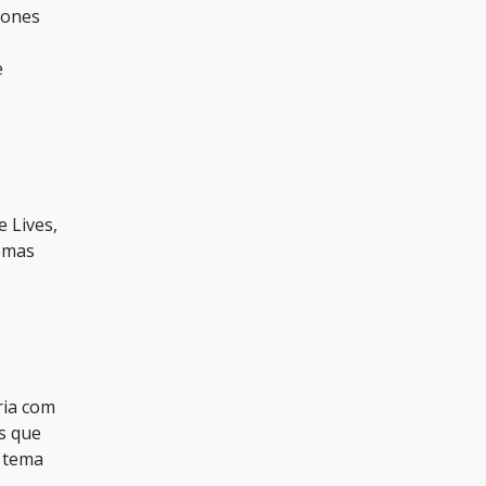
rones
e
e
e Lives,
lemas
ria com
s que
o tema