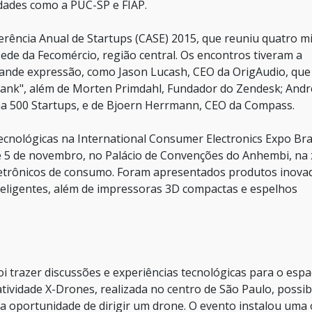
idades como a PUC-SP e FIAP.
ência Anual de Startups (CASE) 2015, que reuniu quatro mi
sede da Fecomércio, região central. Os encontros tiveram a
rande expressão, como Jason Lucash, CEO da OrigAudio, que
ank", além de Morten Primdahl, Fundador do Zendesk; Andr
na 500 Startups, e de Bjoern Herrmann, CEO da Compass.
cnológicas na International Consumer Electronics Expo Bra
3 e 5 de novembro, no Palácio de Convenções do Anhembi, na
eletrônicos de consumo. Foram apresentados produtos inova
teligentes, além de impressoras 3D compactas e espelhos
oi trazer discussões e experiências tecnológicas para o esp
tividade X-Drones, realizada no centro de São Paulo, possib
, a oportunidade de dirigir um drone. O evento instalou uma