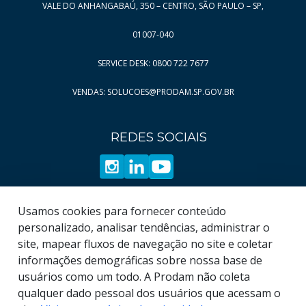
VALE DO ANHANGABAÚ, 350 – CENTRO, SÃO PAULO – SP,
01007-040
SERVICE DESK: 0800 722 7677
VENDAS: SOLUCOES@PRODAM.SP.GOV.BR
REDES SOCIAIS
Usamos cookies para fornecer conteúdo
personalizado, analisar tendências, administrar o
site, mapear fluxos de navegação no site e coletar
informações demográficas sobre nossa base de
usuários como um todo. A Prodam não coleta
qualquer dado pessoal dos usuários que acessam o