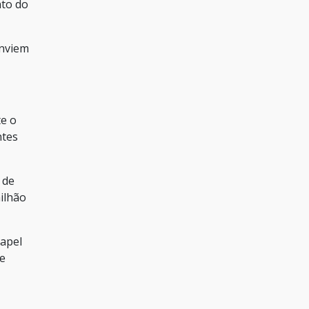
nto do
enviem
te o
ntes
 de
ilhão
papel
de