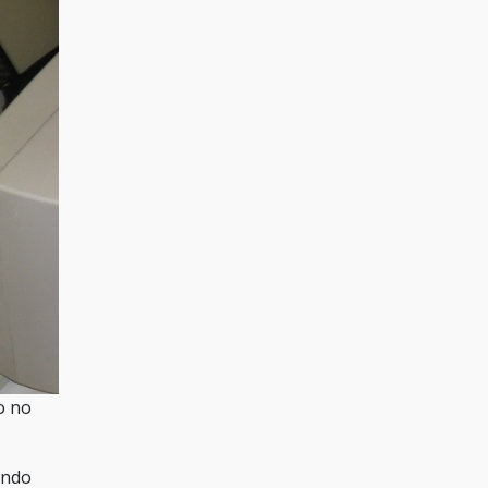
o no
indo