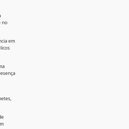
a
e no
ncia em
licos
rma
presença
netes,
de
em