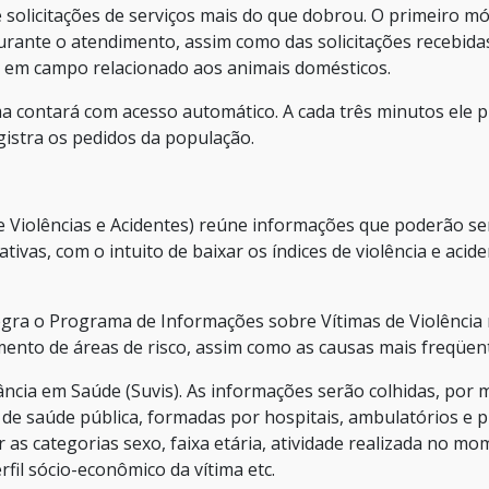
 solicitações de serviços mais do que dobrou. O primeiro m
urante o atendimento, assim como das solicitações recebida
s em campo relacionado aos animais domésticos.
ma contará com acesso automático. A cada três minutos ele 
istra os pedidos da população.
e Violências e Acidentes) reúne informações que poderão se
cativas, com o intuito de baixar os índices de violência e acid
ntegra o Programa de Informações sobre Vítimas de Violência
mento de áreas de risco, assim como as causas mais freqüen
ilância em Saúde (Suvis). As informações serão colhidas, por 
 de saúde pública, formadas por hospitais, ambulatórios e 
 as categorias sexo, faixa etária, atividade realizada no m
erfil sócio-econômico da vítima etc.