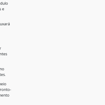
ódulo
s e
puxará
r
entes
 no
tes.
meio
pronto-
omento