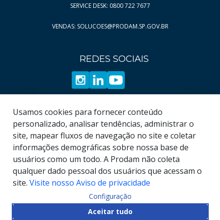
SERVICE DESK: 0800 722 7677
VENDAS: SOLUCOES@PRODAM.SP.GOV.BR
REDES SOCIAIS
Usamos cookies para fornecer conteúdo
personalizado, analisar tendências, administrar o
site, mapear fluxos de navegação no site e coletar
informações demográficas sobre nossa base de
usuários como um todo. A Prodam não coleta
qualquer dado pessoal dos usuários que acessam o
site.
Visite nosso Aviso de privacidade
Configuração
© COPYRIGHT
2026
, Empresa de Tecnologia da
Aceitar tudo