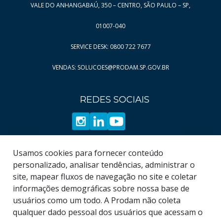
VALE DO ANHANGABAÚ, 350 – CENTRO, SÃO PAULO – SP,
01007-040
SERVICE DESK: 0800 722 7677
VENDAS: SOLUCOES@PRODAM.SP.GOV.BR
REDES SOCIAIS
Usamos cookies para fornecer conteúdo
personalizado, analisar tendências, administrar o
site, mapear fluxos de navegação no site e coletar
informações demográficas sobre nossa base de
usuários como um todo. A Prodam não coleta
qualquer dado pessoal dos usuários que acessam o