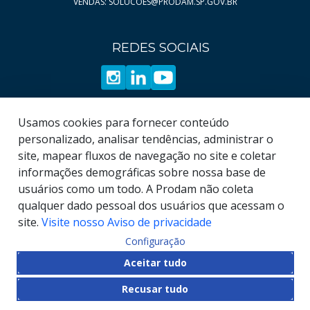
VENDAS: SOLUCOES@PRODAM.SP.GOV.BR
REDES SOCIAIS
Usamos cookies para fornecer conteúdo
personalizado, analisar tendências, administrar o
site, mapear fluxos de navegação no site e coletar
informações demográficas sobre nossa base de
usuários como um todo. A Prodam não coleta
qualquer dado pessoal dos usuários que acessam o
site.
Visite nosso Aviso de privacidade
Configuração
© COPYRIGHT
2026
, Empresa de Tecnologia da
Aceitar tudo
Informação e Comunicação do Município de São
Recusar tudo
Paulo